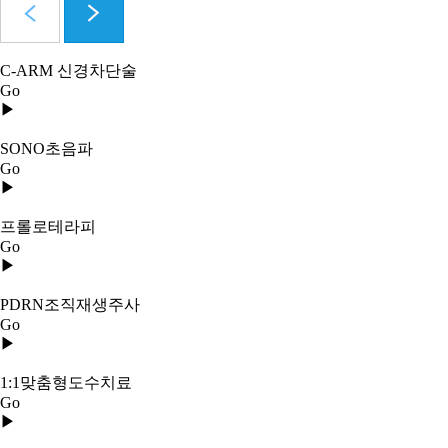
C-ARM 신경차단술
Go
▶
SONO초음파
Go
▶
프롤로테라피
Go
▶
PDRN조직재생주사
Go
▶
1:1맞춤형도수치료
Go
▶